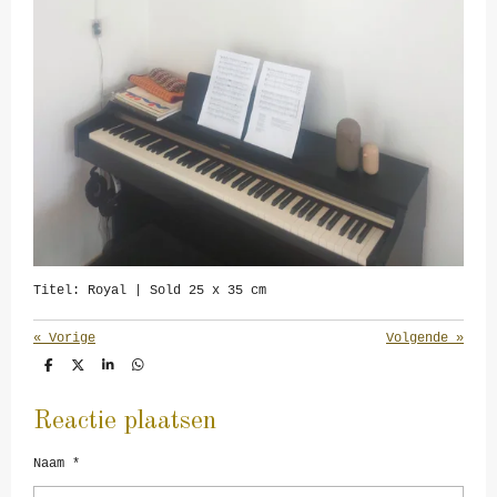
Titel:
Royal
| Sold 25 x 35 cm
«
Vorige
Volgende
»
D
D
S
D
e
e
h
e
l
e
a
l
e
l
r
e
Reactie plaatsen
n
e
n
Naam *