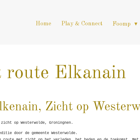
Home
Play & Connect
Foomp
 route Elkanain
Elkenain, Zicht op Wester
 zicht op Westerwolde, Groningnen.
editie door de gemeente Westerwolde.
n route met zicht op het verleden, het heden en de toekomst. Met