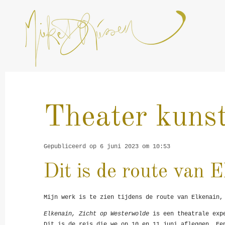
Ga
direct
naar
de
hoofdinhoud
Theater kunst
Gepubliceerd op 6 juni 2023 om 10:53
Dit is de route van 
Mijn werk is te zien tijdens de route van Elkenain,
Elkenain, Zicht op Westerwolde
is een theatrale exp
Dit is de reis die we op 10 en 11 juni afleggen. Ee