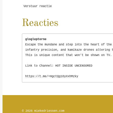
Verstuur reactie
Reacties
gloglepterne
Escape the mundane and step into the heart of the
infantry precision, and kamikaze drones altering 
This is unique content that won't be shown on TV.
Link to Channel: HOT INSIDE UNCENSORED
https://t.me/+HgctQg10yXxhMzky
© 2026
miekedriessen.com