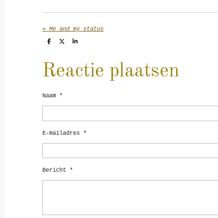
«
Me and my status
D
D
S
e
e
h
l
e
a
e
l
r
Reactie plaatsen
n
e
Naam *
E-mailadres *
Bericht *