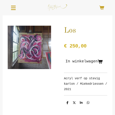
Ga
direct
naar
de
hoofdinhoud
Los
€ 250,00
In winkelwagen
Acryl verf op stevig
karton / Miekedriessen /
2021
D
D
S
D
e
e
h
e
l
e
a
l
e
l
r
e